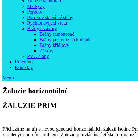
Žaluzie venkovní
Markýzy
Pergoly
Posuvné skleněné stěny
Rychlonavíjecí vrata
Brány a závory
Brány samonosné
Brány posuvné na kolejnici
Brány křídlové
Závory
PVC clony
Reference
Kontakty
Menu
Žaluzie horizontální
ŽALUZIE PRIM
Přicházíme na trh s novou generací horizontálních žaluzií Isoline Pr
zaobleným horním profilem. Žaluzie je ovládána řetízkem a nabízí 