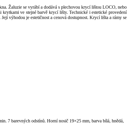
na. Žaluzie se vyrábí a dodává s plechovou krycí lištou LOCO, nebo
krytkami ve stejné barvě krycí lišty. Technické i estetické provedení
Její výhodou je estetičnost a cenová dostupnost. Krycí lišta a rámy se
n. 7 barevných odstínů. Horní nosič 19×25 mm, barva bílá, hnědá,