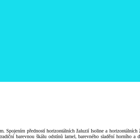
im. Spojením předností horizontálních žaluzií Isoline a horizontálních 
tradiční barevnou škálu odstínů lamel, barevného sladění horního a