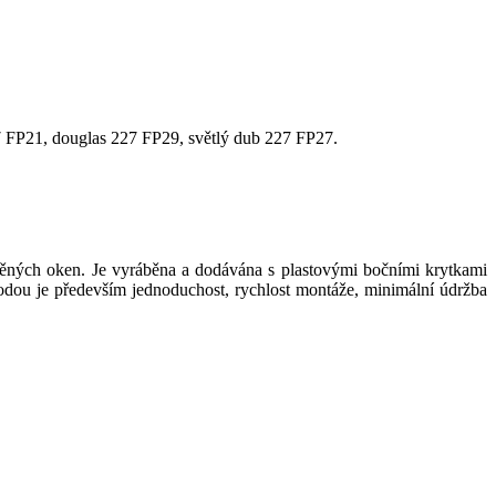
27 FP21, douglas 227 FP29, světlý dub 227 FP27.
věných oken. Je vyráběna a dodávána s plastovými bočními krytkami
odou je především jednoduchost, rychlost montáže, minimální údržba