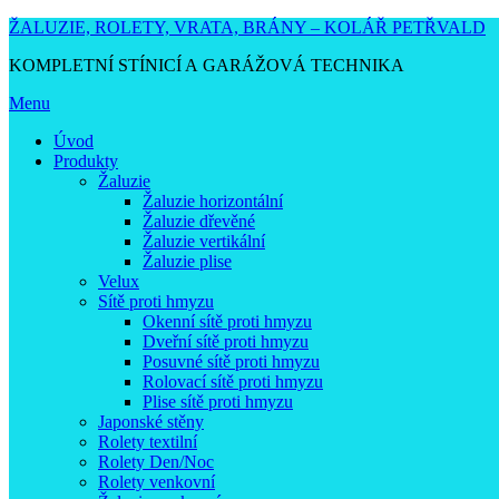
ŽALUZIE, ROLETY, VRATA, BRÁNY – KOLÁŘ PETŘVALD
KOMPLETNÍ STÍNICÍ A GARÁŽOVÁ TECHNIKA
Menu
Úvod
Produkty
Žaluzie
Žaluzie horizontální
Žaluzie dřevěné
Žaluzie vertikální
Žaluzie plise
Velux
Sítě proti hmyzu
Okenní sítě proti hmyzu
Dveřní sítě proti hmyzu
Posuvné sítě proti hmyzu
Rolovací sítě proti hmyzu
Plise sítě proti hmyzu
Japonské stěny
Rolety textilní
Rolety Den/Noc
Rolety venkovní