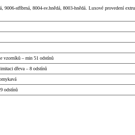
, 9006-stříbrná, 8004-sv.hnědá, 8003-hnědá. Luxové provedení extr
 vzorníků – min 51 odstínů
mitaci dřeva – 8 odstínů
omykavá
9 odstínů