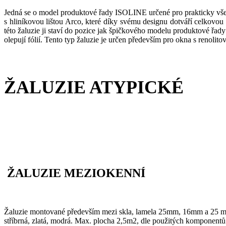
Jedná se o model produktové řady ISOLINE určené pro prakticky vše
s hliníkovou lištou Arco, které díky svému designu dotváří celkovou 
této žaluzie ji staví do pozice jak špičkového modelu produktové řady
olepují fólií. Tento typ žaluzie je určen především pro okna s renolito
ŽALUZIE ATYPICKÉ
ŽALUZIE MEZIOKENNÍ
Žaluzie montované především mezi skla, lamela 25mm, 16mm a 25 mm 
stříbrná, zlatá, modrá. Max. plocha 2,5m2, dle použitých komponent