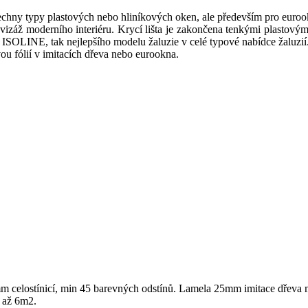
chny typy plastových nebo hliníkových oken, ale především pro eurook
vizáž moderního interiéru. Krycí lišta je zakončena tenkými plastovými 
 ISOLINE, tak nejlepšího modelu žaluzie v celé typové nabídce žaluzií. 
vou fólií v imitacích dřeva nebo eurookna.
celostínicí, min 45 barevných odstínů. Lamela 25mm imitace dřeva mi
ů až 6m2.