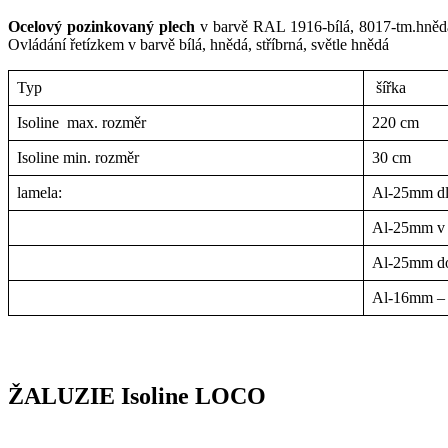
Ocelový pozinkovaný plech
v barvě RAL 1916-bílá, 8017-tm.hnědá
Ovládání řetízkem v barvě bílá, hnědá, stříbrná, světle hnědá
Typ
šířka
Isoline max. rozměr
220 cm
Isoline min. rozměr
30 cm
lamela:
Al-25mm dle
Al-25mm v i
Al-25mm d
Al-16mm – 
ŽALUZIE Isoline LOCO