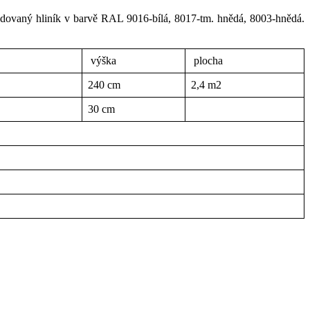
udovaný hliník v barvě RAL 9016-bílá, 8017-tm. hnědá, 8003-hnědá.
výška
plocha
240 cm
2,4 m2
30 cm