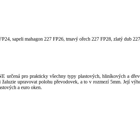
227 FP24, sapeli mahagon 227 FP26, tmavý ořech 227 FP28, zlatý dub 2
E určená pro prakticky všechny typy plastových, hliníkových a dře
 žaluzie upravovat polohu převodovek, a to v rozmezí 5mm. Její výh
lastových a euro oken.